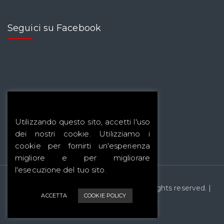
Seguici su Facebook
Utilizzando questo sito, accetti l'uso
dei nostri cookie. Utilizziamo i
cookie per fornirti un'esperienza
migliore e per migliorare
l'esecuzione del tuo sito.
Copyright © 2020 OlindoPreziosi.it | All rights reserved. |
ACCETTA
COOKIE POLICY
Designed by
Mad Agency