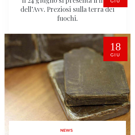
GIU
dell’Avv. Preziosi sulla terra dei
fuochi.
18
GIU
NEWS