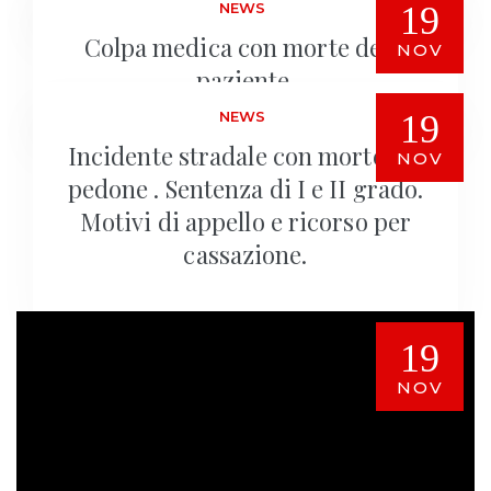
NEWS
19
Colpa medica con morte della
NOV
paziente.
NEWS
19
Incidente stradale con morte del
NOV
pedone . Sentenza di I e II grado.
Motivi di appello e ricorso per
cassazione.
19
NOV