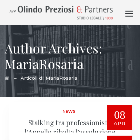
Author Archives:
MariaRosaria
→
Articoli di: MariaRosaria
NEWS
08
Stalking tra professionisti:
APR
l’Appello ribalta l’assoluzione